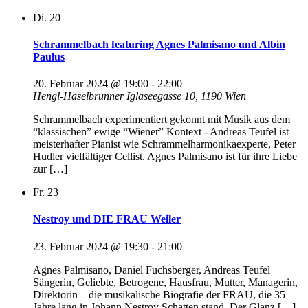
Di.
20
Schrammelbach featuring Agnes Palmisano und Albin
Paulus
20. Februar 2024 @ 19:00
-
22:00
Hengl-Haselbrunner
Iglaseegasse 10, 1190 Wien
Schrammelbach experimentiert gekonnt mit Musik aus dem
“klassischen” ewige “Wiener” Kontext - Andreas Teufel ist
meisterhafter Pianist wie Schrammelharmonikaexperte, Peter
Hudler vielfältiger Cellist. Agnes Palmisano ist für ihre Liebe
zur […]
Fr.
23
Nestroy und DIE FRAU Weiler
23. Februar 2024 @ 19:30
-
21:00
Agnes Palmisano, Daniel Fuchsberger, Andreas Teufel
Sängerin, Geliebte, Betrogene, Hausfrau, Mutter, Managerin,
Direktorin – die musikalische Biografie der FRAU, die 35
Jahre lang in Johann Nestroy Schatten stand. Der Glanz […]