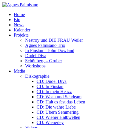
Home
Bio
News
Kalender
Projekte
Nestroy und DIE FRAU Weiler
Agnes Palmisano Trio
In Finstan – John Dowland
Dudel Diva
Schönberg – Gruber
Workshops
Media
Diskographie
CD: Dudel Diva
CD: In Finstan
CD: In mein Heazz
CD: Wean und Schdeam
CD: Halt es fest das Leben
CD: Die wahre Liebe
CD: Übern Semmering
CD: Wiener Halbwelten
CD: Wienerley
Videos