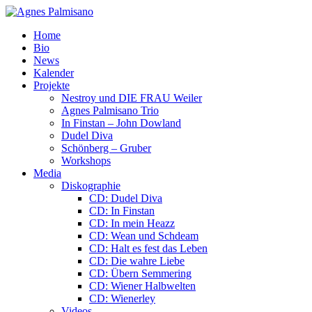
Home
Bio
News
Kalender
Projekte
Nestroy und DIE FRAU Weiler
Agnes Palmisano Trio
In Finstan – John Dowland
Dudel Diva
Schönberg – Gruber
Workshops
Media
Diskographie
CD: Dudel Diva
CD: In Finstan
CD: In mein Heazz
CD: Wean und Schdeam
CD: Halt es fest das Leben
CD: Die wahre Liebe
CD: Übern Semmering
CD: Wiener Halbwelten
CD: Wienerley
Videos