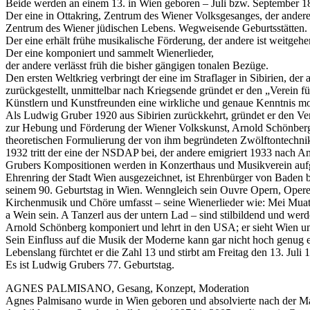
Beide werden an einem 13. in Wien geboren – Juli bzw. September 1
Der eine in Ottakring, Zentrum des Wiener Volksgesanges, der andere
Zentrum des Wiener jüdischen Lebens. Wegweisende Geburtsstätten.
Der eine erhält frühe musikalische Förderung, der andere ist weitgeh
Der eine komponiert und sammelt Wienerlieder,
der andere verlässt früh die bisher gängigen tonalen Bezüge.
Den ersten Weltkrieg verbringt der eine im Straflager in Sibirien, der
zurückgestellt, unmittelbar nach Kriegsende gründet er den „Verein f
Künstlern und Kunstfreunden eine wirkliche und genaue Kenntnis mo
Als Ludwig Gruber 1920 aus Sibirien zurückkehrt, gründet er den V
zur Hebung und Förderung der Wiener Volkskunst, Arnold Schönberg 
theoretischen Formulierung der von ihm begründeten Zwölftontechni
1932 tritt der eine der NSDAP bei, der andere emigriert 1933 nach A
Grubers Kompositionen werden in Konzerthaus und Musikverein aufg
Ehrenring der Stadt Wien ausgezeichnet, ist Ehrenbürger von Baden b
seinem 90. Geburtstag in Wien. Wenngleich sein Ouvre Opern, Operet
Kirchenmusik und Chöre umfasst – seine Wienerlieder wie: Mei Muat
a Wein sein. A Tanzerl aus der untern Lad – sind stilbildend und wer
Arnold Schönberg komponiert und lehrt in den USA; er sieht Wien un
Sein Einfluss auf die Musik der Moderne kann gar nicht hoch genug 
Lebenslang fürchtet er die Zahl 13 und stirbt am Freitag den 13. Juli
Es ist Ludwig Grubers 77. Geburtstag.
AGNES PALMISANO, Gesang, Konzept, Moderation
Agnes Palmisano wurde in Wien geboren und absolvierte nach der Mat