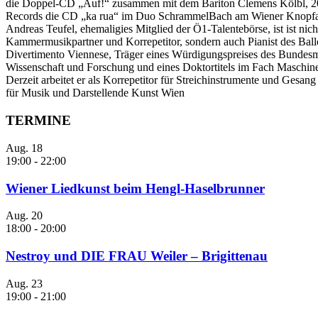
die Doppel-CD „Auf!“ zusammen mit dem Bariton Clemens Kölbl, 20
Records die CD „ka rua“ im Duo SchrammelBach am Wiener Knopf
Andreas Teufel, ehemaligies Mitglied der Ö1-Talentebörse, ist ist nicht
Kammermusikpartner und Korrepetitor, sondern auch Pianist des Ball
Divertimento Viennese, Träger eines Würdigungspreises des Bundesm
Wissenschaft und Forschung und eines Doktortitels im Fach Maschin
Derzeit arbeitet er als Korrepetitor für Streichinstrumente und Gesang
für Musik und Darstellende Kunst Wien
TERMINE
Aug.
18
19:00
-
22:00
Wiener Liedkunst beim Hengl-Haselbrunner
Aug.
20
18:00
-
20:00
Nestroy und DIE FRAU Weiler – Brigittenau
Aug.
23
19:00
-
21:00