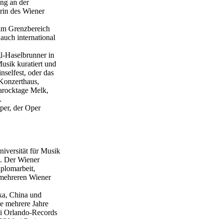
ang an der
erin des Wiener
 im Grenzbereich
auch international
l-Haselbrunner in
usik kuratiert und
nselfest, oder das
 Konzerthaus,
Barocktage Melk,
.
per, der Oper
iversität für Musik
b. Der Wiener
iplomarbeit,
n mehreren Wiener
ika, China und
te mehrere Jahre
ei Orlando-Records