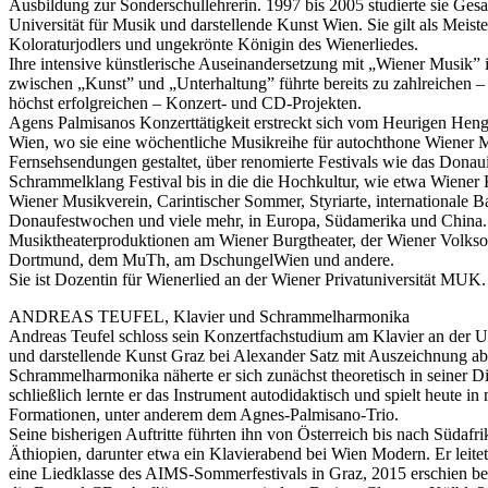
Ausbildung zur Sonderschullehrerin. 1997 bis 2005 studierte sie Ges
Universität für Musik und darstellende Kunst Wien. Sie gilt als Meist
Koloraturjodlers und ungekrönte Königin des Wienerliedes.
Ihre intensive künstlerische Auseinandersetzung mit „Wiener Musik”
zwischen „Kunst” und „Unterhaltung” führte bereits zu zahlreichen – 
höchst erfolgreichen – Konzert- und CD-Projekten.
Agens Palmisanos Konzerttätigkeit erstreckt sich vom Heurigen Heng
Wien, wo sie eine wöchentliche Musikreihe für autochthone Wiener M
Fernsehsendungen gestaltet, über renomierte Festivals wie das Donaui
Schrammelklang Festival bis in die die Hochkultur, wie etwa Wiener
Wiener Musikverein, Carintischer Sommer, Styriarte, internationale 
Donaufestwochen und viele mehr, in Europa, Südamerika und China.
Musiktheaterproduktionen am Wiener Burgtheater, der Wiener Volkso
Dortmund, dem MuTh, am DschungelWien und andere.
Sie ist Dozentin für Wienerlied an der Wiener Privatuniversität MUK.
ANDREAS TEUFEL, Klavier und Schrammelharmonika
Andreas Teufel schloss sein Konzertfachstudium am Klavier an der Un
und darstellende Kunst Graz bei Alexander Satz mit Auszeichnung a
Schrammelharmonika näherte er sich zunächst theoretisch in seiner D
schließlich lernte er das Instrument autodidaktisch und spielt heute i
Formationen, unter anderem dem Agnes-Palmisano-Trio.
Seine bisherigen Auftritte führten ihn von Österreich bis nach Südafr
Äthiopien, darunter etwa ein Klavierabend bei Wien Modern. Er leite
eine Liedklasse des AIMS-Sommerfestivals in Graz, 2015 erschien b