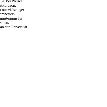
20 bei Preiser
akkordeon.
 nur vielseitiger
orchesters
inisteriums für
enbau.
 an der Universität