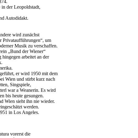
874.
 in der Leopoldstadt,
end Autodidakt.
 andere wird zunächst
ür Privataufführungen“, um
derner Musik zu verschaffen.
erein „Bund der Wiener“
hingegen arbeitet an der
k.
merika.
eführt, er wird 1950 mit dem
ei Wien und stirbt kurz nach
ten, Singspiele,
terl war a Weanerin. Es wird
den bis heute gesungen.
d Wien sieht ihn nie wieder.
eingeschätzt werden.
 1951 in Los Angeles.
ura vorerst die