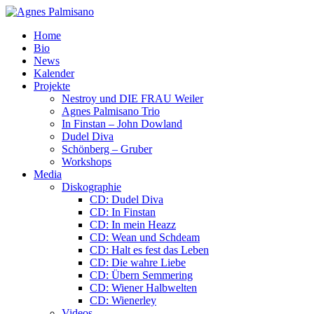
Home
Bio
News
Kalender
Projekte
Nestroy und DIE FRAU Weiler
Agnes Palmisano Trio
In Finstan – John Dowland
Dudel Diva
Schönberg – Gruber
Workshops
Media
Diskographie
CD: Dudel Diva
CD: In Finstan
CD: In mein Heazz
CD: Wean und Schdeam
CD: Halt es fest das Leben
CD: Die wahre Liebe
CD: Übern Semmering
CD: Wiener Halbwelten
CD: Wienerley
Videos