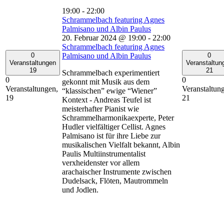
19:00
-
22:00
Schrammelbach featuring Agnes
Palmisano und Albin Paulus
20. Februar 2024 @ 19:00
-
22:00
Schrammelbach featuring Agnes
0
0
Palmisano und Albin Paulus
Veranstaltungen
Veranstaltun
19
21
Schrammelbach experimentiert
0
0
gekonnt mit Musik aus dem
Veranstaltungen,
Veranstaltun
“klassischen” ewige “Wiener”
19
21
Kontext - Andreas Teufel ist
meisterhafter Pianist wie
Schrammelharmonikaexperte, Peter
Hudler vielfältiger Cellist. Agnes
Palmisano ist für ihre Liebe zur
musikalischen Vielfalt bekannt, Albin
Paulis Multiinstrumentalist
verxheidenster vor allem
arachaischer Instrumente zwischen
Dudelsack, Flöten, Mautrommeln
und Jodlen.