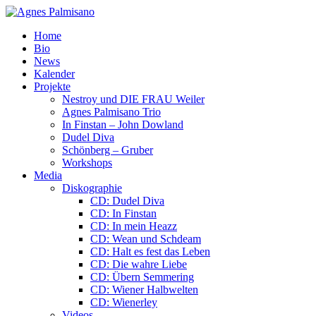
Home
Bio
News
Kalender
Projekte
Nestroy und DIE FRAU Weiler
Agnes Palmisano Trio
In Finstan – John Dowland
Dudel Diva
Schönberg – Gruber
Workshops
Media
Diskographie
CD: Dudel Diva
CD: In Finstan
CD: In mein Heazz
CD: Wean und Schdeam
CD: Halt es fest das Leben
CD: Die wahre Liebe
CD: Übern Semmering
CD: Wiener Halbwelten
CD: Wienerley
Videos