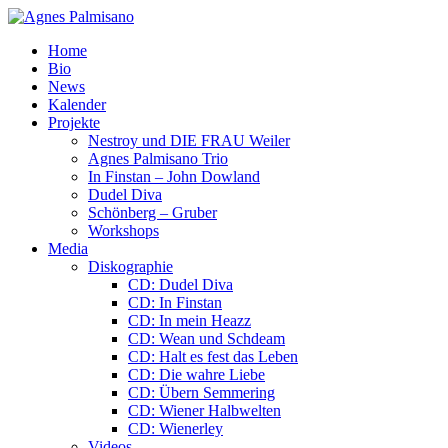
Home
Bio
News
Kalender
Projekte
Nestroy und DIE FRAU Weiler
Agnes Palmisano Trio
In Finstan – John Dowland
Dudel Diva
Schönberg – Gruber
Workshops
Media
Diskographie
CD: Dudel Diva
CD: In Finstan
CD: In mein Heazz
CD: Wean und Schdeam
CD: Halt es fest das Leben
CD: Die wahre Liebe
CD: Übern Semmering
CD: Wiener Halbwelten
CD: Wienerley
Videos