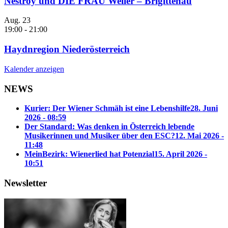
Nestroy und DIE FRAU Weiler – Brigittenau
Aug.
23
19:00
-
21:00
Haydnregion Niederösterreich
Kalender anzeigen
NEWS
Kurier: Der Wiener Schmäh ist eine Lebenshilfe
28. Juni
2026 - 08:59
Der Standard: Was denken in Österreich lebende
Musikerinnen und Musiker über den ESC?
12. Mai 2026 -
11:48
MeinBezirk: Wienerlied hat Potenzial
15. April 2026 -
10:51
Newsletter