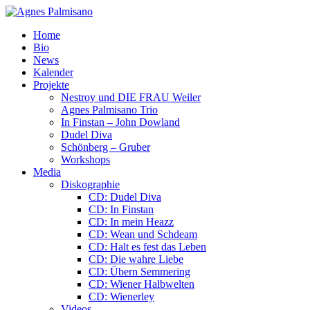
Home
Bio
News
Kalender
Projekte
Nestroy und DIE FRAU Weiler
Agnes Palmisano Trio
In Finstan – John Dowland
Dudel Diva
Schönberg – Gruber
Workshops
Media
Diskographie
CD: Dudel Diva
CD: In Finstan
CD: In mein Heazz
CD: Wean und Schdeam
CD: Halt es fest das Leben
CD: Die wahre Liebe
CD: Übern Semmering
CD: Wiener Halbwelten
CD: Wienerley
Videos