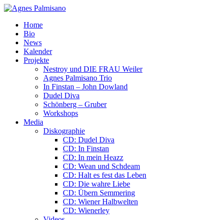
Home
Bio
News
Kalender
Projekte
Nestroy und DIE FRAU Weiler
Agnes Palmisano Trio
In Finstan – John Dowland
Dudel Diva
Schönberg – Gruber
Workshops
Media
Diskographie
CD: Dudel Diva
CD: In Finstan
CD: In mein Heazz
CD: Wean und Schdeam
CD: Halt es fest das Leben
CD: Die wahre Liebe
CD: Übern Semmering
CD: Wiener Halbwelten
CD: Wienerley
Videos