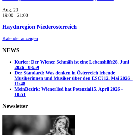
Aug.
23
19:00
-
21:00
Haydnregion Niederösterreich
Kalender anzeigen
NEWS
Kurier: Der Wiener Schmäh ist eine Lebenshilfe
28. Juni
2026 - 08:59
Der Standard: Was denken in Österreich lebende
Musikerinnen und Musiker über den ESC?
12. Mai 2026 -
11:48
MeinBezirk: Wienerlied hat Potenzial
15. April 2026 -
10:51
Newsletter