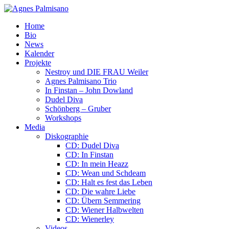
Home
Bio
News
Kalender
Projekte
Nestroy und DIE FRAU Weiler
Agnes Palmisano Trio
In Finstan – John Dowland
Dudel Diva
Schönberg – Gruber
Workshops
Media
Diskographie
CD: Dudel Diva
CD: In Finstan
CD: In mein Heazz
CD: Wean und Schdeam
CD: Halt es fest das Leben
CD: Die wahre Liebe
CD: Übern Semmering
CD: Wiener Halbwelten
CD: Wienerley
Videos