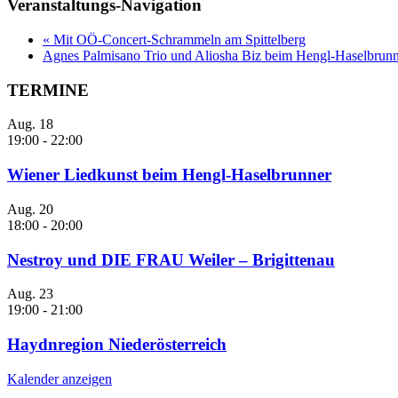
Veranstaltungs-Navigation
«
Mit OÖ-Concert-Schrammeln am Spittelberg
Agnes Palmisano Trio und Aliosha Biz beim Hengl-Haselbrun
TERMINE
Aug.
18
19:00
-
22:00
Wiener Liedkunst beim Hengl-Haselbrunner
Aug.
20
18:00
-
20:00
Nestroy und DIE FRAU Weiler – Brigittenau
Aug.
23
19:00
-
21:00
Haydnregion Niederösterreich
Kalender anzeigen