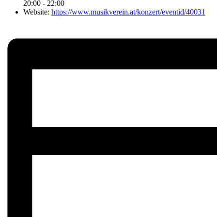
20:00 - 22:00
Website:
https://www.musikverein.at/konzert/eventid/40031