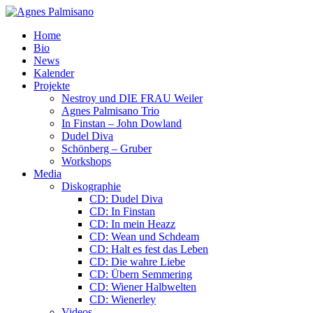
Home
Bio
News
Kalender
Projekte
Nestroy und DIE FRAU Weiler
Agnes Palmisano Trio
In Finstan – John Dowland
Dudel Diva
Schönberg – Gruber
Workshops
Media
Diskographie
CD: Dudel Diva
CD: In Finstan
CD: In mein Heazz
CD: Wean und Schdeam
CD: Halt es fest das Leben
CD: Die wahre Liebe
CD: Übern Semmering
CD: Wiener Halbwelten
CD: Wienerley
Videos