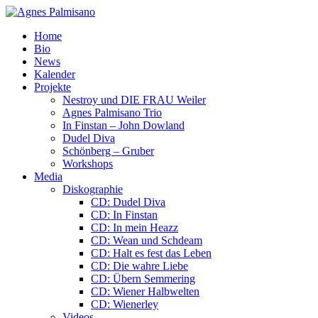
Home
Bio
News
Kalender
Projekte
Nestroy und DIE FRAU Weiler
Agnes Palmisano Trio
In Finstan – John Dowland
Dudel Diva
Schönberg – Gruber
Workshops
Media
Diskographie
CD: Dudel Diva
CD: In Finstan
CD: In mein Heazz
CD: Wean und Schdeam
CD: Halt es fest das Leben
CD: Die wahre Liebe
CD: Übern Semmering
CD: Wiener Halbwelten
CD: Wienerley
Videos