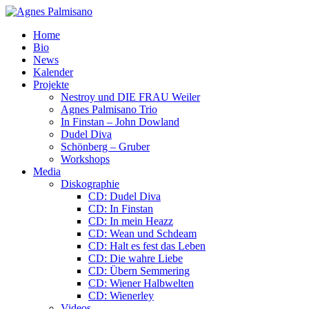
Home
Bio
News
Kalender
Projekte
Nestroy und DIE FRAU Weiler
Agnes Palmisano Trio
In Finstan – John Dowland
Dudel Diva
Schönberg – Gruber
Workshops
Media
Diskographie
CD: Dudel Diva
CD: In Finstan
CD: In mein Heazz
CD: Wean und Schdeam
CD: Halt es fest das Leben
CD: Die wahre Liebe
CD: Übern Semmering
CD: Wiener Halbwelten
CD: Wienerley
Videos