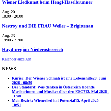
Wiener Liedkunst beim Hengl-Haselbrunner
Aug.
20
18:00
-
20:00
Nestroy und DIE FRAU Weiler – Brigittenau
Aug.
23
19:00
-
21:00
Haydnregion Niederösterreich
Kalender anzeigen
NEWS
Kurier: Der Wiener Schmäh ist eine Lebenshilfe
28. Juni
2026 - 08:59
Der Standard: Was denken in Österreich lebende
Musikerinnen und Musiker über den ESC?
12. Mai 2026 -
11:48
MeinBezirk: Wienerlied hat Potenzial
15. April 2026 -
10:51