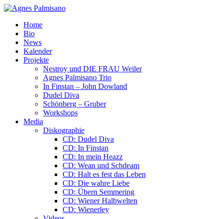
Home
Bio
News
Kalender
Projekte
Nestroy und DIE FRAU Weiler
Agnes Palmisano Trio
In Finstan – John Dowland
Dudel Diva
Schönberg – Gruber
Workshops
Media
Diskographie
CD: Dudel Diva
CD: In Finstan
CD: In mein Heazz
CD: Wean und Schdeam
CD: Halt es fest das Leben
CD: Die wahre Liebe
CD: Übern Semmering
CD: Wiener Halbwelten
CD: Wienerley
Videos