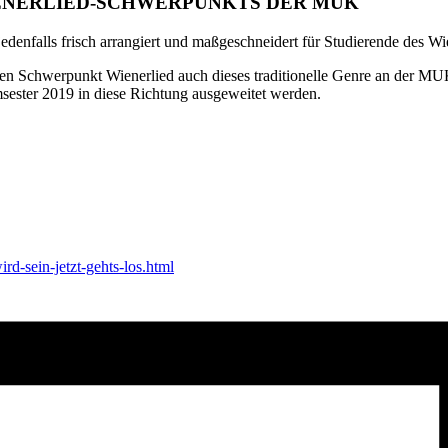
ENERLIED-SCHWERPUNKTS DER MUK
jedenfalls frisch arrangiert und maßgeschneidert für Studierende des
euen Schwerpunkt Wienerlied auch dieses traditionelle Genre an der 
ester 2019 in diese Richtung ausgeweitet werden.
rd-sein-jetzt-gehts-los.html