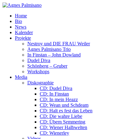
Home
Bio
News
Kalender
Projekte
Nestroy und DIE FRAU Weiler
Agnes Palmisano Trio
In Finstan – John Dowland
Dudel Diva
Schönberg – Gruber
Workshops
Media
Diskographie
CD: Dudel Diva
CD: In Finstan
CD: In mein Heazz
CD: Wean und Schdeam
CD: Halt es fest das Leben
CD: Die wahre Liebe
CD: Übern Semmering
CD: Wiener Halbwelten
CD: Wienerley
Videos