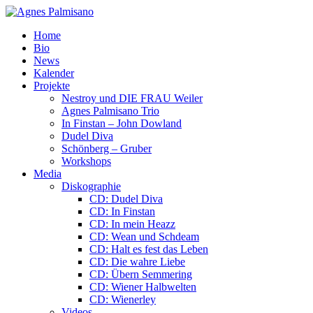
Home
Bio
News
Kalender
Projekte
Nestroy und DIE FRAU Weiler
Agnes Palmisano Trio
In Finstan – John Dowland
Dudel Diva
Schönberg – Gruber
Workshops
Media
Diskographie
CD: Dudel Diva
CD: In Finstan
CD: In mein Heazz
CD: Wean und Schdeam
CD: Halt es fest das Leben
CD: Die wahre Liebe
CD: Übern Semmering
CD: Wiener Halbwelten
CD: Wienerley
Videos