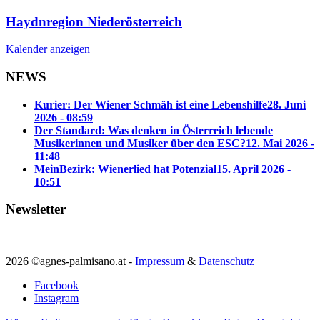
Haydnregion Niederösterreich
Kalender anzeigen
NEWS
Kurier: Der Wiener Schmäh ist eine Lebenshilfe
28. Juni
2026 - 08:59
Der Standard: Was denken in Österreich lebende
Musikerinnen und Musiker über den ESC?
12. Mai 2026 -
11:48
MeinBezirk: Wienerlied hat Potenzial
15. April 2026 -
10:51
Newsletter
2026 ©agnes-palmisano.at -
Impressum
&
Datenschutz
Facebook
Instagram