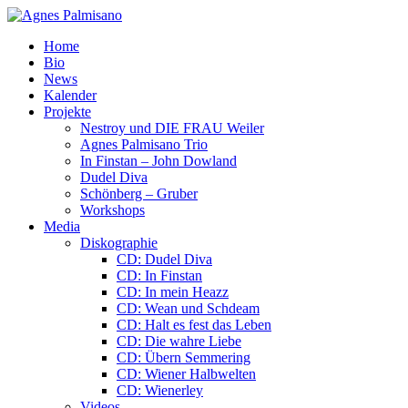
Home
Bio
News
Kalender
Projekte
Nestroy und DIE FRAU Weiler
Agnes Palmisano Trio
In Finstan – John Dowland
Dudel Diva
Schönberg – Gruber
Workshops
Media
Diskographie
CD: Dudel Diva
CD: In Finstan
CD: In mein Heazz
CD: Wean und Schdeam
CD: Halt es fest das Leben
CD: Die wahre Liebe
CD: Übern Semmering
CD: Wiener Halbwelten
CD: Wienerley
Videos