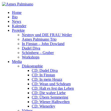
Home
Bio
News
Kalender
Projekte
Nestroy und DIE FRAU Weiler
Agnes Palmisano Trio
In Finstan – John Dowland
Dudel Diva
Schönberg – Gruber
Workshops
Media
Diskographie
CD: Dudel Diva
CD: In Finstan
CD: In mein Heazz
CD: Wean und Schdeam
CD: Halt es fest das Leben
CD: Die wahre Liebe
CD: Übern Semmering
CD: Wiener Halbwelten
CD: Wienerley
Videos