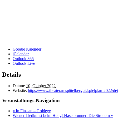
Google Kalender
iCalendar
Outlook 365
Outlook Live
Details
Datum:
10. Oktober 2022
Website:
https://www.theateramspittelberg.at/spielplan-2022/
Veranstaltungs-Navigation
«
In Finstan – Goldegg
Wiener Liedkunst beim Hengl-Haselbrunner: Die Strottern
»