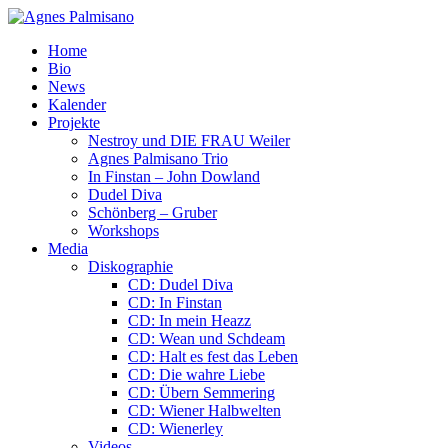
Home
Bio
News
Kalender
Projekte
Nestroy und DIE FRAU Weiler
Agnes Palmisano Trio
In Finstan – John Dowland
Dudel Diva
Schönberg – Gruber
Workshops
Media
Diskographie
CD: Dudel Diva
CD: In Finstan
CD: In mein Heazz
CD: Wean und Schdeam
CD: Halt es fest das Leben
CD: Die wahre Liebe
CD: Übern Semmering
CD: Wiener Halbwelten
CD: Wienerley
Videos