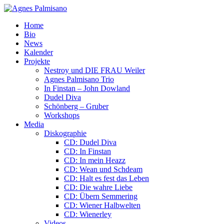
Home
Bio
News
Kalender
Projekte
Nestroy und DIE FRAU Weiler
Agnes Palmisano Trio
In Finstan – John Dowland
Dudel Diva
Schönberg – Gruber
Workshops
Media
Diskographie
CD: Dudel Diva
CD: In Finstan
CD: In mein Heazz
CD: Wean und Schdeam
CD: Halt es fest das Leben
CD: Die wahre Liebe
CD: Übern Semmering
CD: Wiener Halbwelten
CD: Wienerley
Videos