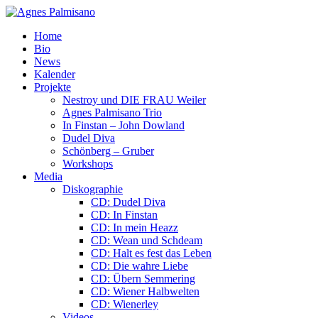
Home
Bio
News
Kalender
Projekte
Nestroy und DIE FRAU Weiler
Agnes Palmisano Trio
In Finstan – John Dowland
Dudel Diva
Schönberg – Gruber
Workshops
Media
Diskographie
CD: Dudel Diva
CD: In Finstan
CD: In mein Heazz
CD: Wean und Schdeam
CD: Halt es fest das Leben
CD: Die wahre Liebe
CD: Übern Semmering
CD: Wiener Halbwelten
CD: Wienerley
Videos