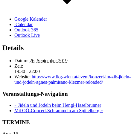
Google Kalender
iCalendar
Outlook 365
Outlook Live
Details
Datum:
26. September 2019
Zeit:
19:30 - 22:00
Website:
https://www.ikg-wien.at/event/konzert-im-zib-jideln-
und-jodeln-agnes-palmisano-klezmer-reloaded/
Veranstaltungs-Navigation
«
Jideln und Jodeln beim Hengl-Haselbrunner
Mit OÖ-Concert-Schrammeln am Spittelberg
»
TERMINE
Aug.
18