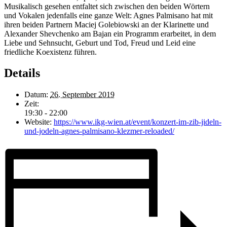
Musikalisch gesehen entfaltet sich zwischen den beiden Wörtern
und Vokalen jedenfalls eine ganze Welt: Agnes Palmisano hat mit
ihren beiden Partnern Maciej Golebiowski an der Klarinette und
Alexander Shevchenko am Bajan ein Programm erarbeitet, in dem
Liebe und Sehnsucht, Geburt und Tod, Freud und Leid eine
friedliche Koexistenz führen.
Details
Datum:
26. September 2019
Zeit:
19:30 - 22:00
Website:
https://www.ikg-wien.at/event/konzert-im-zib-jideln-
und-jodeln-agnes-palmisano-klezmer-reloaded/