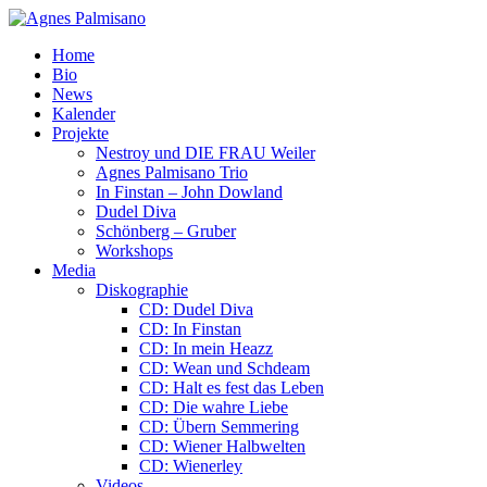
Home
Bio
News
Kalender
Projekte
Nestroy und DIE FRAU Weiler
Agnes Palmisano Trio
In Finstan – John Dowland
Dudel Diva
Schönberg – Gruber
Workshops
Media
Diskographie
CD: Dudel Diva
CD: In Finstan
CD: In mein Heazz
CD: Wean und Schdeam
CD: Halt es fest das Leben
CD: Die wahre Liebe
CD: Übern Semmering
CD: Wiener Halbwelten
CD: Wienerley
Videos