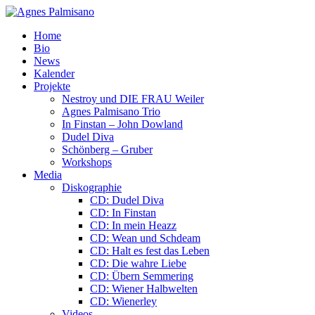
Home
Bio
News
Kalender
Projekte
Nestroy und DIE FRAU Weiler
Agnes Palmisano Trio
In Finstan – John Dowland
Dudel Diva
Schönberg – Gruber
Workshops
Media
Diskographie
CD: Dudel Diva
CD: In Finstan
CD: In mein Heazz
CD: Wean und Schdeam
CD: Halt es fest das Leben
CD: Die wahre Liebe
CD: Übern Semmering
CD: Wiener Halbwelten
CD: Wienerley
Videos