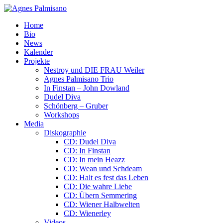
Home
Bio
News
Kalender
Projekte
Nestroy und DIE FRAU Weiler
Agnes Palmisano Trio
In Finstan – John Dowland
Dudel Diva
Schönberg – Gruber
Workshops
Media
Diskographie
CD: Dudel Diva
CD: In Finstan
CD: In mein Heazz
CD: Wean und Schdeam
CD: Halt es fest das Leben
CD: Die wahre Liebe
CD: Übern Semmering
CD: Wiener Halbwelten
CD: Wienerley
Videos