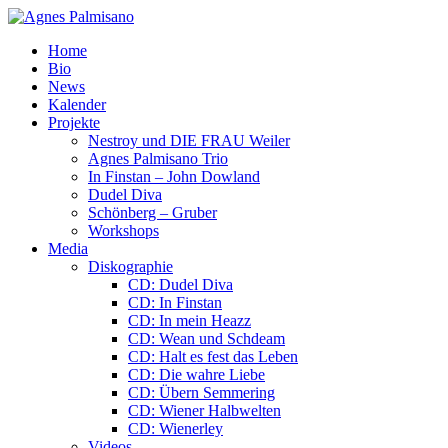
Home
Bio
News
Kalender
Projekte
Nestroy und DIE FRAU Weiler
Agnes Palmisano Trio
In Finstan – John Dowland
Dudel Diva
Schönberg – Gruber
Workshops
Media
Diskographie
CD: Dudel Diva
CD: In Finstan
CD: In mein Heazz
CD: Wean und Schdeam
CD: Halt es fest das Leben
CD: Die wahre Liebe
CD: Übern Semmering
CD: Wiener Halbwelten
CD: Wienerley
Videos