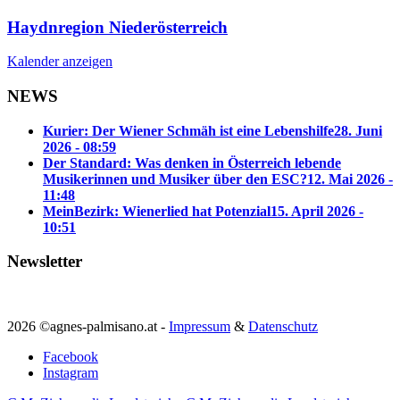
Haydnregion Niederösterreich
Kalender anzeigen
NEWS
Kurier: Der Wiener Schmäh ist eine Lebenshilfe
28. Juni
2026 - 08:59
Der Standard: Was denken in Österreich lebende
Musikerinnen und Musiker über den ESC?
12. Mai 2026 -
11:48
MeinBezirk: Wienerlied hat Potenzial
15. April 2026 -
10:51
Newsletter
2026 ©agnes-palmisano.at -
Impressum
&
Datenschutz
Facebook
Instagram