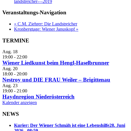
landstreicher-–-2019
Veranstaltungs-Navigation
«
C.M. Ziehrer: Die Landstreicher
Kronbergtage: Wiener Januskopf
»
TERMINE
Aug.
18
19:00
-
22:00
Wiener Liedkunst beim Hengl-Haselbrunner
Aug.
20
18:00
-
20:00
Nestroy und DIE FRAU Weiler – Brigittenau
Aug.
23
19:00
-
21:00
Haydnregion Niederösterreich
Kalender anzeigen
NEWS
Kurier: Der Wiener Schmäh ist eine Lebenshilfe
28. Juni
2026 - 08:59