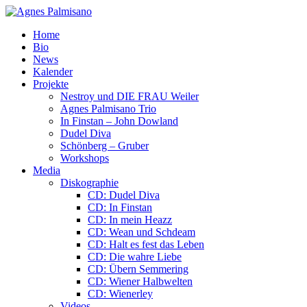
Home
Bio
News
Kalender
Projekte
Nestroy und DIE FRAU Weiler
Agnes Palmisano Trio
In Finstan – John Dowland
Dudel Diva
Schönberg – Gruber
Workshops
Media
Diskographie
CD: Dudel Diva
CD: In Finstan
CD: In mein Heazz
CD: Wean und Schdeam
CD: Halt es fest das Leben
CD: Die wahre Liebe
CD: Übern Semmering
CD: Wiener Halbwelten
CD: Wienerley
Videos