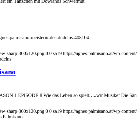
kiert ein Tänzchen mit Dowlands Schwermut
gnes-palmisano-meisterin-des-dudelns-408104
_new-sharp-300x120.png
0
0
sa19
https://agnes-palmisano.at/wp-conte
udelns
isano
EASON 1 EPISODE 8 Wie das Leben so spielt…..wir Musiker Die Sänge
_new-sharp-300x120.png
0
0
sa19
https://agnes-palmisano.at/wp-conte
es Palmisano