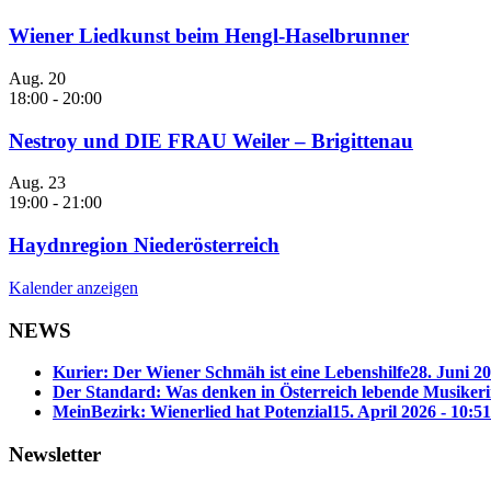
Wiener Liedkunst beim Hengl-Haselbrunner
Aug.
20
18:00
-
20:00
Nestroy und DIE FRAU Weiler – Brigittenau
Aug.
23
19:00
-
21:00
Haydnregion Niederösterreich
Kalender anzeigen
NEWS
Kurier: Der Wiener Schmäh ist eine Lebenshilfe
28. Juni 20
Der Standard: Was denken in Österreich lebende Musike
MeinBezirk: Wienerlied hat Potenzial
15. April 2026 - 10:51
Newsletter