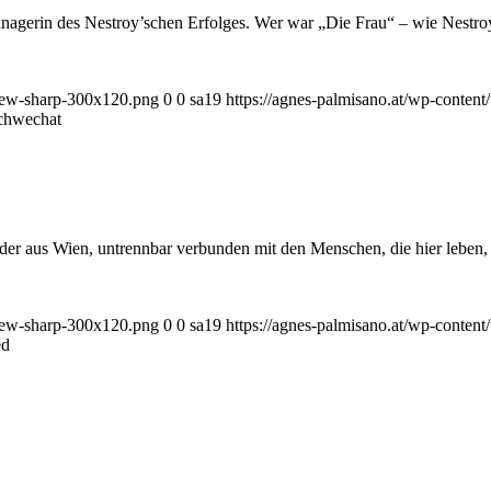
anagerin des Nestroy’schen Erfolges. Wer war „Die Frau“ – wie Nestro
_new-sharp-300x120.png
0
0
sa19
https://agnes-palmisano.at/wp-conte
Schwechat
r aus Wien, untrennbar verbunden mit den Menschen, die hier leben, un
_new-sharp-300x120.png
0
0
sa19
https://agnes-palmisano.at/wp-conte
ed