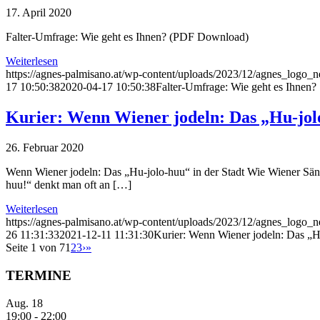
17. April 2020
Falter-Umfrage: Wie geht es Ihnen? (PDF Download)
Weiterlesen
https://agnes-palmisano.at/wp-content/uploads/2023/12/agnes_logo
17 10:50:38
2020-04-17 10:50:38
Falter-Umfrage: Wie geht es Ihnen?
Kurier: Wenn Wiener jodeln: Das „Hu-jolo
26. Februar 2020
Wenn Wiener jodeln: Das „Hu-jolo-huu“ in der Stadt Wie Wiener Sän
huu!“ denkt man oft an […]
Weiterlesen
https://agnes-palmisano.at/wp-content/uploads/2023/12/agnes_logo
26 11:31:33
2021-12-11 11:31:30
Kurier: Wenn Wiener jodeln: Das „Hu
Seite 1 von 7
1
2
3
›
»
TERMINE
Aug.
18
19:00
-
22:00