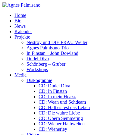
Home
Bio
News
Kalender
Projekte
Nestroy und DIE FRAU Weiler
Agnes Palmisano Trio
In Finstan – John Dowland
Dudel Diva
Schönberg – Gruber
Workshops
Media
Diskographie
CD: Dudel Diva
CD: In Finstan
CD: In mein Heazz
CD: Wean und Schdeam
CD: Halt es fest das Leben
CD: Die wahre Liebe
CD: Übern Semmering
CD: Wiener Halbwelten
CD: Wienerley
Videos