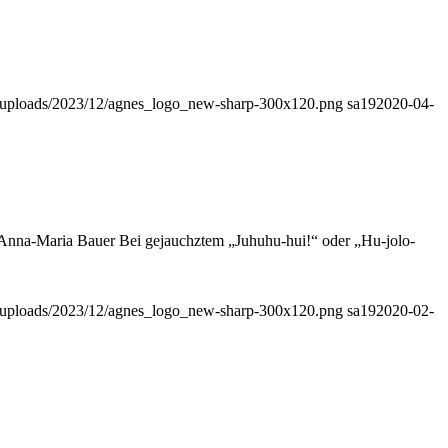
nt/uploads/2023/12/agnes_logo_new-sharp-300x120.png
sa19
2020-04-
n Anna-Maria Bauer Bei gejauchztem „Juhuhu-hui!“ oder „Hu-jolo-
nt/uploads/2023/12/agnes_logo_new-sharp-300x120.png
sa19
2020-02-