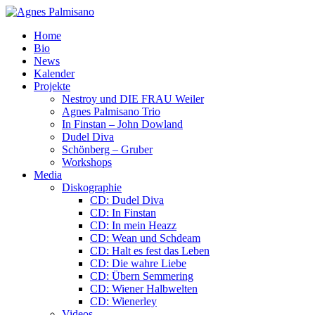
Home
Bio
News
Kalender
Projekte
Nestroy und DIE FRAU Weiler
Agnes Palmisano Trio
In Finstan – John Dowland
Dudel Diva
Schönberg – Gruber
Workshops
Media
Diskographie
CD: Dudel Diva
CD: In Finstan
CD: In mein Heazz
CD: Wean und Schdeam
CD: Halt es fest das Leben
CD: Die wahre Liebe
CD: Übern Semmering
CD: Wiener Halbwelten
CD: Wienerley
Videos