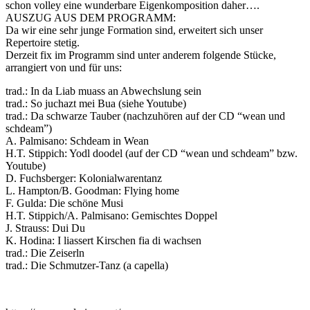
schon volley eine wunderbare Eigenkomposition daher….
AUSZUG AUS DEM PROGRAMM:
Da wir eine sehr junge Formation sind, erweitert sich unser
Repertoire stetig.
Derzeit fix im Programm sind unter anderem folgende Stücke,
arrangiert von und für uns:
trad.: In da Liab muass an Abwechslung sein
trad.: So juchazt mei Bua (siehe Youtube)
trad.: Da schwarze Tauber (nachzuhören auf der CD “wean und
schdeam”)
A. Palmisano: Schdeam in Wean
H.T. Stippich: Yodl doodel (auf der CD “wean und schdeam” bzw.
Youtube)
D. Fuchsberger: Kolonialwarentanz
L. Hampton/B. Goodman: Flying home
F. Gulda: Die schöne Musi
H.T. Stippich/A. Palmisano: Gemischtes Doppel
J. Strauss: Dui Du
K. Hodina: I liassert Kirschen fia di wachsen
trad.: Die Zeiserln
trad.: Die Schmutzer-Tanz (a capella)