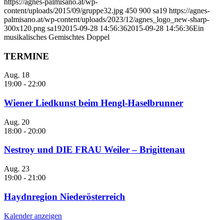
https://agnes-palmisano.at/wp-
content/uploads/2015/09/gruppe32.jpg
450
900
sa19
https://agnes-
palmisano.at/wp-content/uploads/2023/12/agnes_logo_new-sharp-
300x120.png
sa19
2015-09-28 14:56:36
2015-09-28 14:56:36
Ein
musikalisches Gemischtes Doppel
TERMINE
Aug.
18
19:00
-
22:00
Wiener Liedkunst beim Hengl-Haselbrunner
Aug.
20
18:00
-
20:00
Nestroy und DIE FRAU Weiler – Brigittenau
Aug.
23
19:00
-
21:00
Haydnregion Niederösterreich
Kalender anzeigen