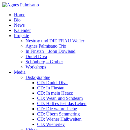
Home
Bio
News
Kalender
Projekte
Nestroy und DIE FRAU Weiler
Agnes Palmisano Trio
In Finstan – John Dowland
Dudel Diva
Schönberg – Gruber
Workshops
Media
Diskographie
CD: Dudel Diva
CD: In Finstan
CD: In mein Heazz
CD: Wean und Schdeam
CD: Halt es fest das Leben
CD: Die wahre Liebe
CD: Übern Semmering
CD: Wiener Halbwelten
CD: Wienerley
Videos