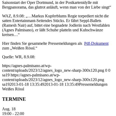
Saisonstart der Oper Dortmund, in der Postkartenidylle mit
Bergpanorama, das glutrot anläuft, wenn man von der Liebe singt“
WAZ, 8.9.08: „…Markus Kupferblums Regie torpediert nicht die
satten Entertainmant-Seitendes Stücks. Er fährt Seppl-Ballets
(Ramesh Nair) auf, bittet eine begnadete Jodlerin nach Westfahlen
(Agnes Palmisano), er läßt Schuhe platteln und Kuhschwänze
kreisen…“
Hier finden Sie gesammelte Pressemeldungen als
Pdf-Dokument
zum „Weißen Rössl.“
Quelle: WR, 8.9.08:
https://agnes-palmisano.at/wp-
content/uploads/2023/12/agnes_logo_new-sharp-300x120.png
0
0
sa19
https://agnes-palmisano.at/wp-
content/uploads/2023/12/agnes_logo_new-sharp-300x120.png
sa19
2013-01-18 13:35:49
2013-01-18 13:35:49
Pressemeldungen
Weißes Rössl
TERMINE
Aug.
18
19:00
-
22:00