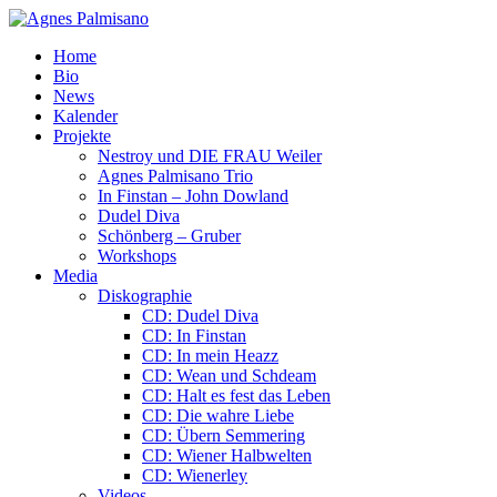
Home
Bio
News
Kalender
Projekte
Nestroy und DIE FRAU Weiler
Agnes Palmisano Trio
In Finstan – John Dowland
Dudel Diva
Schönberg – Gruber
Workshops
Media
Diskographie
CD: Dudel Diva
CD: In Finstan
CD: In mein Heazz
CD: Wean und Schdeam
CD: Halt es fest das Leben
CD: Die wahre Liebe
CD: Übern Semmering
CD: Wiener Halbwelten
CD: Wienerley
Videos