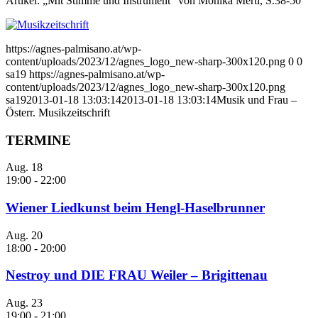
Artikel: „Mit Stimme und Instrument“ von Monika Mertl, S.38-50
https://agnes-palmisano.at/wp-
content/uploads/2023/12/agnes_logo_new-sharp-300x120.png
0
0
sa19
https://agnes-palmisano.at/wp-
content/uploads/2023/12/agnes_logo_new-sharp-300x120.png
sa19
2013-01-18 13:03:14
2013-01-18 13:03:14
Musik und Frau –
Österr. Musikzeitschrift
TERMINE
Aug.
18
19:00
-
22:00
Wiener Liedkunst beim Hengl-Haselbrunner
Aug.
20
18:00
-
20:00
Nestroy und DIE FRAU Weiler – Brigittenau
Aug.
23
19:00
-
21:00