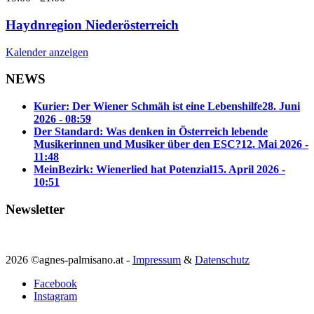
Haydnregion Niederösterreich
Kalender anzeigen
NEWS
Kurier: Der Wiener Schmäh ist eine Lebenshilfe
28. Juni
2026 - 08:59
Der Standard: Was denken in Österreich lebende
Musikerinnen und Musiker über den ESC?
12. Mai 2026 -
11:48
MeinBezirk: Wienerlied hat Potenzial
15. April 2026 -
10:51
Newsletter
2026 ©agnes-palmisano.at -
Impressum
&
Datenschutz
Facebook
Instagram