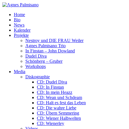
Home
Bio
News
Kalender
Projekte
Nestroy und DIE FRAU Weiler
Agnes Palmisano Trio
In Finstan – John Dowland
Dudel Diva
Schönberg – Gruber
Workshops
Media
Diskographie
CD: Dudel Diva
CD: In Finstan
CD: In mein Heazz
CD: Wean und Schdeam
CD: Halt es fest das Leben
CD: Die wahre Liebe
CD: Übern Semmering
CD: Wiener Halbwelten
CD: Wienerley
Videos