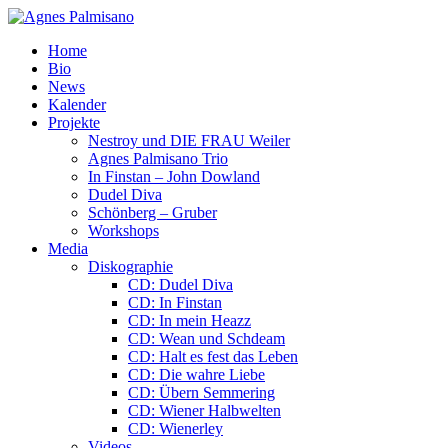
Home
Bio
News
Kalender
Projekte
Nestroy und DIE FRAU Weiler
Agnes Palmisano Trio
In Finstan – John Dowland
Dudel Diva
Schönberg – Gruber
Workshops
Media
Diskographie
CD: Dudel Diva
CD: In Finstan
CD: In mein Heazz
CD: Wean und Schdeam
CD: Halt es fest das Leben
CD: Die wahre Liebe
CD: Übern Semmering
CD: Wiener Halbwelten
CD: Wienerley
Videos