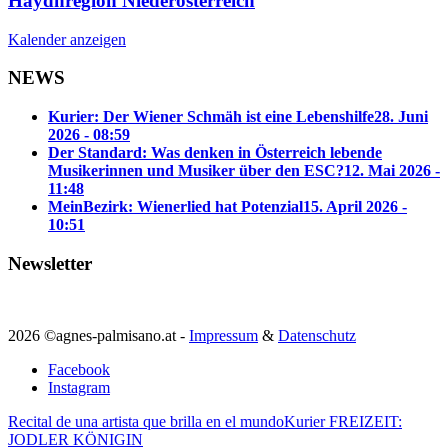
Haydnregion Niederösterreich
Kalender anzeigen
NEWS
Kurier: Der Wiener Schmäh ist eine Lebenshilfe
28. Juni
2026 - 08:59
Der Standard: Was denken in Österreich lebende
Musikerinnen und Musiker über den ESC?
12. Mai 2026 -
11:48
MeinBezirk: Wienerlied hat Potenzial
15. April 2026 -
10:51
Newsletter
2026 ©agnes-palmisano.at -
Impressum
&
Datenschutz
Facebook
Instagram
Recital de una artista que brilla en el mundo
Kurier FREIZEIT:
JODLER KÖNIGIN