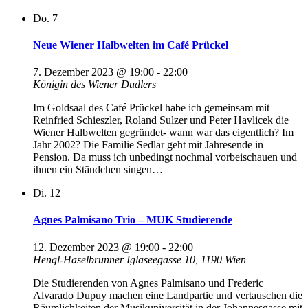
Do.
7
Neue Wiener Halbwelten im Café Prückel
7. Dezember 2023 @ 19:00
-
22:00
Königin des Wiener Dudlers
Im Goldsaal des Café Prückel habe ich gemeinsam mit
Reinfried Schieszler, Roland Sulzer und Peter Havlicek die
Wiener Halbwelten gegründet- wann war das eigentlich? Im
Jahr 2002? Die Familie Sedlar geht mit Jahresende in
Pension. Da muss ich unbedingt nochmal vorbeischauen und
ihnen ein Ständchen singen…
Di.
12
Agnes Palmisano Trio – MUK Studierende
12. Dezember 2023 @ 19:00
-
22:00
Hengl-Haselbrunner
Iglaseegasse 10, 1190 Wien
Die Studierenden von Agnes Palmisano und Frederic
Alvarado Dupuy machen eine Landpartie und vertauschen die
Räumlichkeiten der Musikuniversität in der Johannesgasse mit