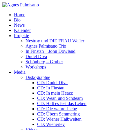
Home
Bio
News
Kalender
Projekte
Nestroy und DIE FRAU Weiler
Agnes Palmisano Trio
In Finstan – John Dowland
Dudel Diva
Schönberg – Gruber
Workshops
Media
Diskographie
CD: Dudel Diva
CD: In Finstan
CD: In mein Heazz
CD: Wean und Schdeam
CD: Halt es fest das Leben
CD: Die wahre Liebe
CD: Übern Semmering
CD: Wiener Halbwelten
CD: Wienerley
Videos